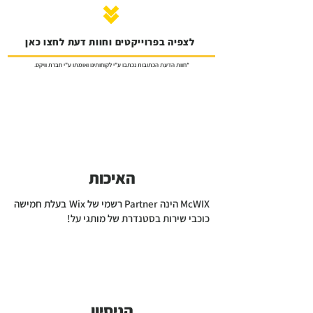
לצפיה בפרוייקטים וחוות דעת לחצו כאן
*חוות הדעת הכתובות נכתבו ע"י לקוחותינו ואומתו ע"י חברת וויקס.
האיכות
McWIX הינה Partner רשמי של Wix בעלת חמישה
כוכבי שירות בסטנדרת של מותגי על!
הניסיון