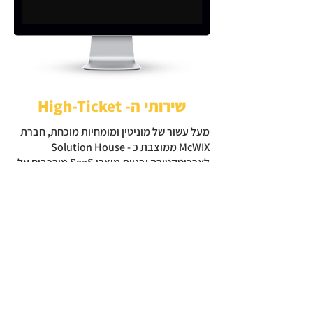
שירותי ה- High-Ticket
מעל עשור של מוניטין ומומחיות מוכחת, חברת
McWIX ממוצבת כ - Solution House
לארכיטקטורה ובניית מוצרי SaaS מורכבים על
פלטפורמת Wix. אנו מפתחים מערכות
סקיילביליות המגדירות מחדש את הדרך בה
אתם מכירים את Wix, והופכים ידע עסקי
לנכסים דיגיטליים ופתרונות מונעי-ערך.
הפתרונות שלנו באים לידי ביטוי במודולים
ותהליכים מורכבים שנועדו להתמודד עם אתגרי
הפנים והחוץ הארגוניים הקשים ביותר.
אני מזמין אותך לבחון את שירותי ה-
High-